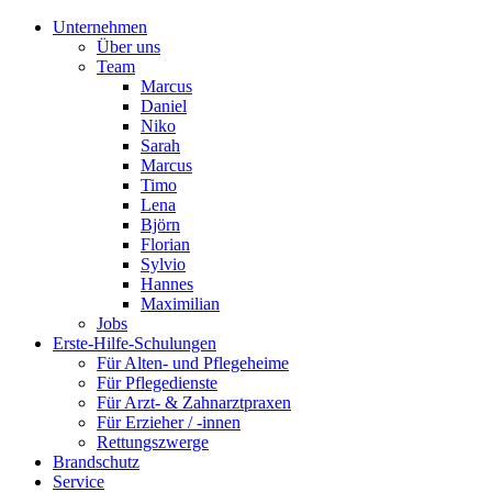
Unternehmen
Über uns
Team
Marcus
Daniel
Niko
Sarah
Marcus
Timo
Lena
Björn
Florian
Sylvio
Hannes
Maximilian
Jobs
Erste-Hilfe-Schulungen
Für Alten- und Pflegeheime
Für Pflegedienste
Für Arzt- & Zahnarztpraxen
Für Erzieher / -innen
Rettungszwerge
Brandschutz
Service